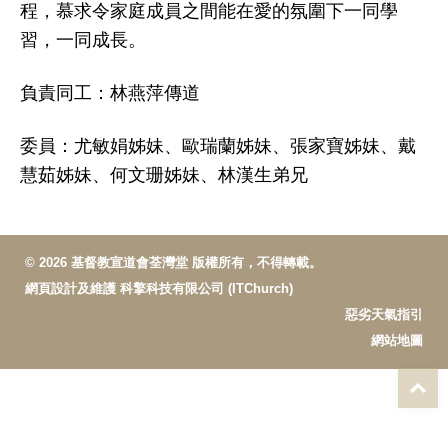
程，慕求令家庭成員之間能在愛
的氛圍下一同學
習，一同成長。
負責同工：林燕萍傳道
委員：尤敏娟姊妹、歐瑞蘭姊妹、張家寶姊妹、戴
慧茹姊妹、何文珊姊妹、林漢生弟兄
© 2026 基督教宣道會荃灣堂 版權所有，不得轉載。
網頁設計及維護
科擎科技有限公司 (ITChurch)
惡劣天氣指引
網站地圖
T