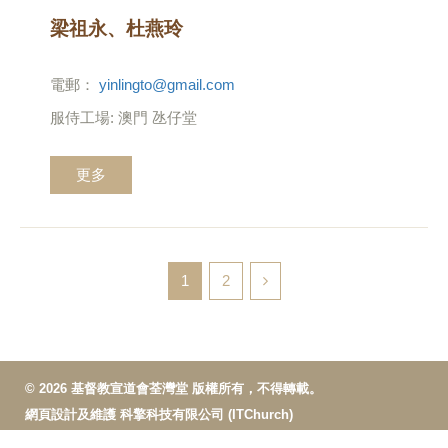
梁祖永、杜燕玲
電郵：
yinlingto@gmail.com
服侍工場: 澳門 氹仔堂
更多
1
2
© 2026 基督教宣道會荃灣堂 版權所有，不得轉載。
網頁設計及維護
科擎科技有限公司 (ITChurch)
惡劣天氣指引