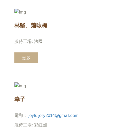
林堅、蕭咏梅
服侍工場: 法國
更多
幸子
電郵：
joyfuljolly2014@gmail.com
服侍工場: 彩虹國