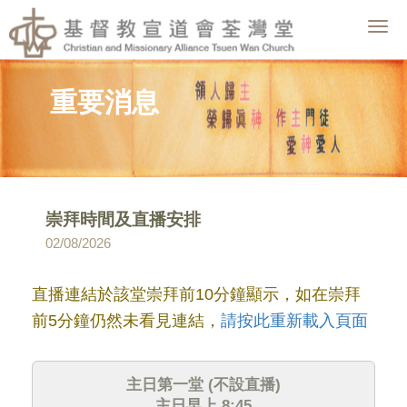
Togg
navig
重要消息
崇拜時間及直播安排
02/08/2026
直播
連結
於該堂崇拜前10分鐘顯示，如在崇拜
前5分鐘仍然未看見連結，
請按此重新載入頁面
主日第一堂 (不設直播)
主日早上 8:45