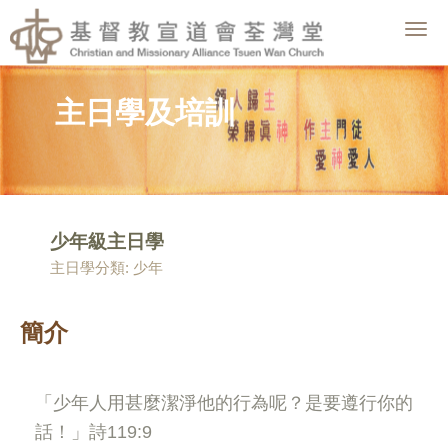
Togg
navig
主日學及培訓
少年級主日學
主日學分類: 少年
簡介
「少年人用甚麼潔淨他的行為呢？是要遵行你的
話！」詩
119:9