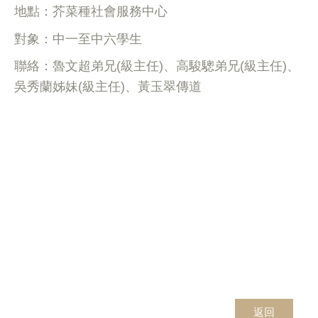
地點：芥菜種社會服務中心
對象：中一至中六學生
聯絡：魯文超弟兄(級主任)、高駿驄弟兄(級主任)、
吳秀蘭姊妹(級主任)、黃玉翠傳道
返回