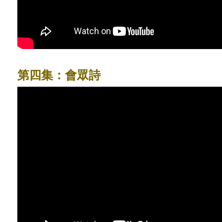
第四集
：會眾詩