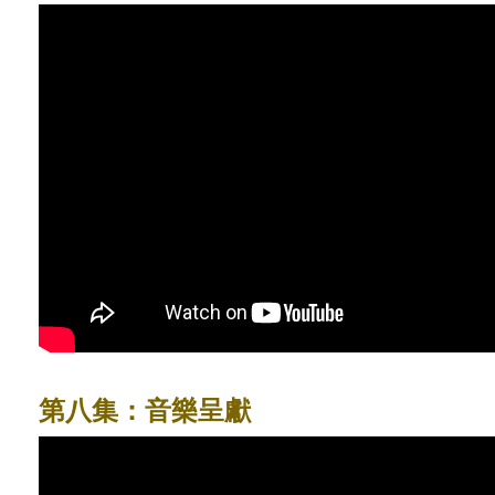
第八集
：音樂呈獻