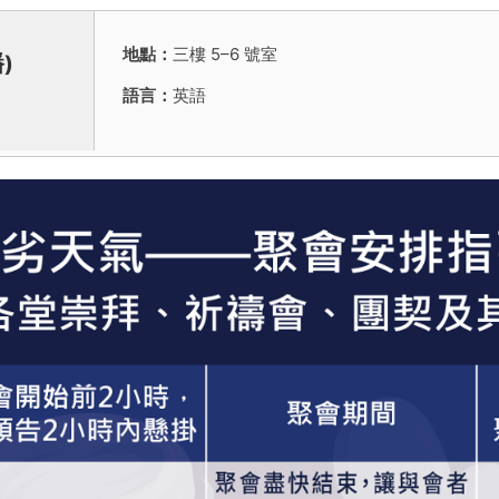
地點：
三樓 5–6 號室
)
語言：
英語